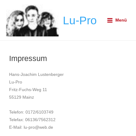
Zum
Main
Inhalt
Menu
Lu-Pro
springen
Menü
Impressum
Hans-Joachim Lustenberger
Lu-Pro
Fritz-Fuchs-Weg 11
55129 Mainz
Telefon: 0172/6103749
Telefax: 06136/7562312
E-Mail:
lu-pro@web.de