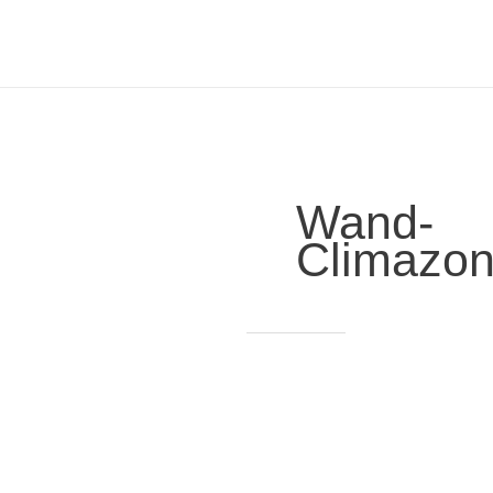
Post
pagination
Wand-
Climazon