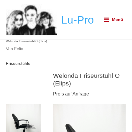
Zum
Post
Main
Inhalt
navigation
Menu
Lu-Pro
springen
Menü
Welonda Friseurstuhl O (Elips)
Von
Felix
Friseurstühle
Welonda Friseurstuhl O
(Elips)
Preis auf Anfrage