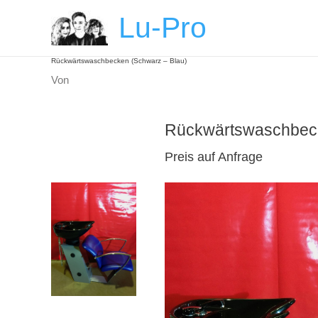
Zum
Post
Lu-Pro
Inhalt
navigation
springen
Rückwärtswaschbecken (Schwarz – Blau)
Von
Rückwärtswaschbeck
Preis auf Anfrage