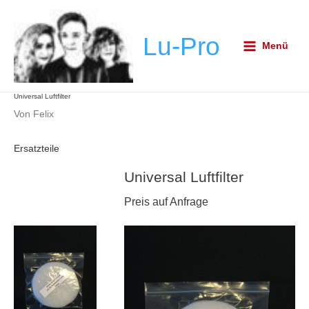
Zum
Post
Main
Inhalt
navigation
Menu
Lu-Pro
springen
Menü
Universal Luftfilter
Von
Felix
Ersatzteile
Universal Luftfilter
Preis auf Anfrage