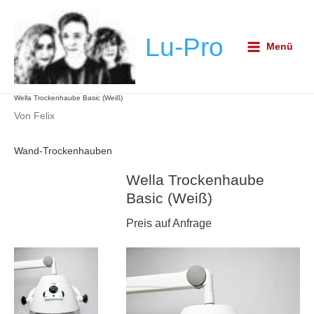
Zum
Post
Main
Inhalt
navigation
Menu
Lu-Pro
springen
Menü
Wella Trockenhaube Basic (Weiß)
Von
Felix
Wand-Trockenhauben
Wella Trockenhaube
Basic (Weiß)
Preis auf Anfrage