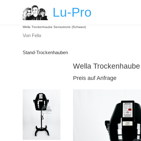
Zum
Post
Lu-Pro
Inhalt
navigation
springen
Wella Trockenhaube Sensotronic (Schwarz)
Von
Felix
Stand-Trockenhauben
Wella Trockenhaube 
Preis auf Anfrage