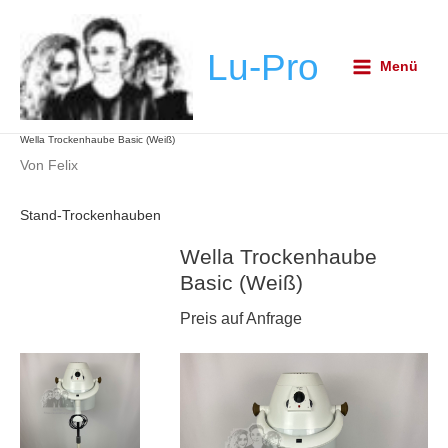
Zum
Post
Main
Inhalt
navigation
Menu
Lu-Pro
springen
Menü
Wella Trockenhaube Basic (Weiß)
Von
Felix
Stand-Trockenhauben
Wella Trockenhaube
Basic (Weiß)
Preis auf Anfrage