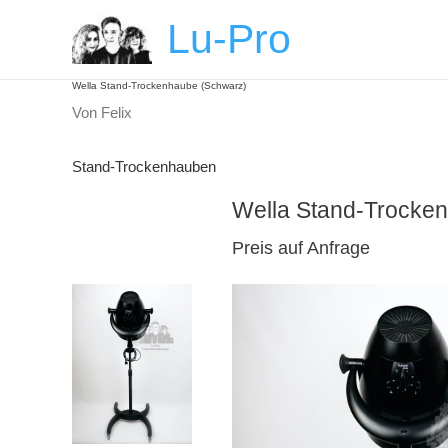
Zum
Post
Lu-Pro
Inhalt
navigation
springen
Wella Stand-Trockenhaube (Schwarz)
Von
Felix
Stand-Trockenhauben
Wella Stand-Trocke
Preis auf Anfrage