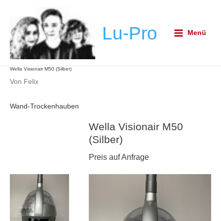
Zum
Post
Main
Inhalt
navigation
Menu
Lu-Pro
springen
Menü
Wella Visionair M50 (Silber)
Von
Felix
Wand-Trockenhauben
Wella Visionair M50
(Silber)
Preis auf Anfrage