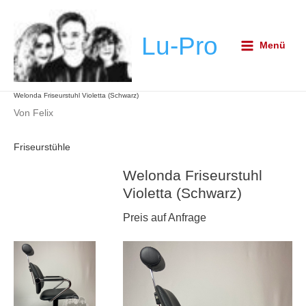
Zum
Post
Main
Inhalt
navigation
Menu
Lu-Pro
springen
Menü
Welonda Friseurstuhl Violetta (Schwarz)
Von
Felix
Friseurstühle
Welonda Friseurstuhl
Violetta (Schwarz)
Preis auf Anfrage