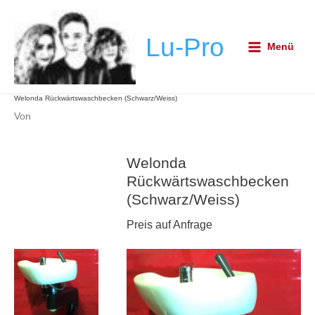
Zum
Post
Main
Inhalt
navigation
Menu
Lu-Pro
springen
Menü
Welonda Rückwärtswaschbecken (Schwarz/Weiss)
Von
Welonda
Rückwärtswaschbecken
(Schwarz/Weiss)
Preis auf Anfrage