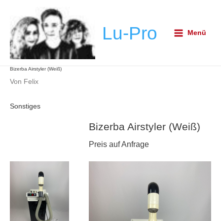
Zum
Post
Main
Inhalt
navigation
Menu
Lu-Pro
springen
Menü
Bizerba Airstyler (Weiß)
Von
Felix
Sonstiges
Bizerba Airstyler (Weiß)
Preis auf Anfrage