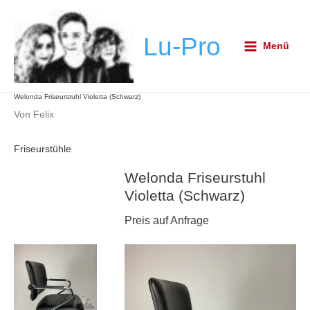
Zum
Post
Main
Inhalt
navigation
Menu
Lu-Pro
springen
Menü
Welonda Friseurstuhl Violetta (Schwarz)
Von
Felix
Friseurstühle
Welonda Friseurstuhl
Violetta (Schwarz)
Preis auf Anfrage